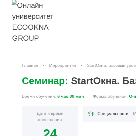
Главная
Мероприятия
StartОкна. Базовый уро
Семинар:
StartОкна. Б
Время обучения:
6 час 30 мин
Форма обучения:
Оч
Дата и время
М
Специальности
проведения
24