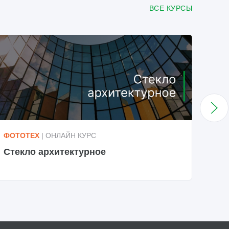
ВСЕ КУРСЫ
ФОТОТЕХ
| ОНЛАЙН КУРС
KAL
Стекло архитектурное
Фас