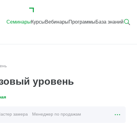
Семинары
Курсы
Вебинары
Программы
База знаний
вень
азовый уровень
ная
астер замера
Менеджер по продажам