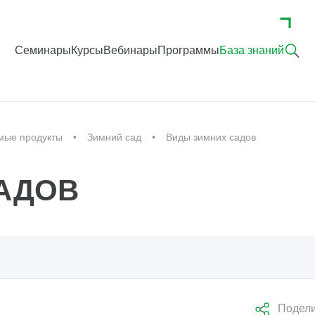
Семинары
Курсы
Вебинары
Программы
База знаний
мые продукты
Зимний сад
Виды зимних садов
АДОВ
Подели