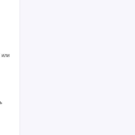
 или
ь