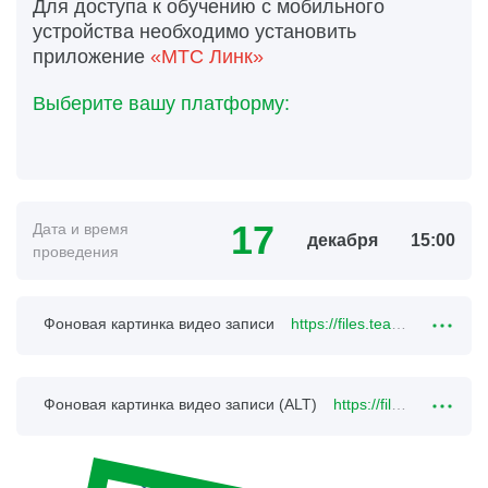
Для доступа к обучению с мобильного
устройства необходимо установить
приложение
«МТС Линк»
Выберите вашу платформу:
17
Дата и время
декабря
15:00
проведения
Фоновая картинка видео записи
https://files.teachbase.ru/system/meeting/39835/bg/8961b85cbbd844120a253b780f6e097f.png
Фоновая картинка видео записи (ALT)
https://files.teachbase.ru/system/meeting/39835/icon/small-b936fb2bcfa8da360b742abbe3197a5a.png