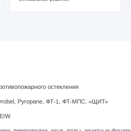
ротивопожарного остекления
yrobel, Pyropane, ФТ-1, ФТ-МПС, «ЩИТ»
 EIW
ери, перегородки, окна, полы, зенитные фонар