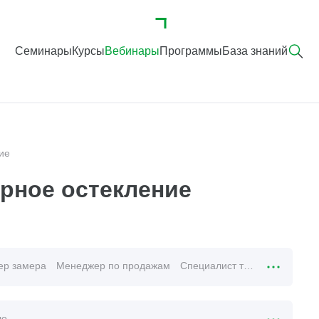
Семинары
Курсы
Вебинары
Программы
База знаний
ие
рное остекление
ер замера
Менеджер по продажам
Специалист тех.поддержки
ло