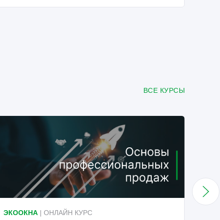
ВСЕ КУРСЫ
ЭКООКНА
| ОНЛАЙН КУРС
ФОТ