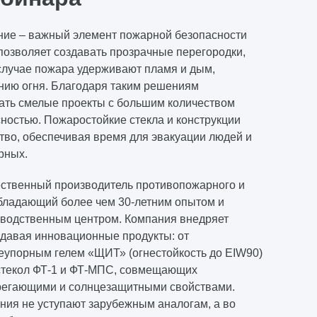
ние – важный элемент пожарной безопасности
позволяет создавать прозрачные перегородки,
 случае пожара удерживают пламя и дым,
нию огня. Благодаря таким решениям
ать смелые проекты с большим количеством
сностью. Пожаростойкие стекла и конструкции
во, обеспечивая время для эвакуации людей и
рных.
ственный производитель противопожарного и
обладающий более чем 30-летним опытом и
водственным центром. Компания внедряет
здавая инновационные продукты: от
неупорным гелем «ЩИТ» (огнестойкость до EIW90)
стекол ФТ-1 и ФТ-МПС, совмещающих
ерегающими и солнцезащитными свойствами.
ния не уступают зарубежным аналогам, а во