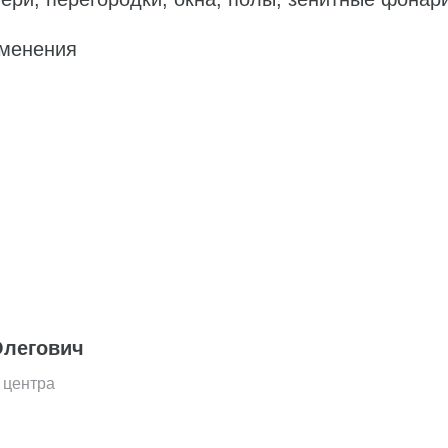
именения
Олегович
 центра