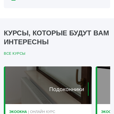
КУРСЫ, КОТОРЫЕ БУДУТ ВАМ
ИНТЕРЕСНЫ
ВСЕ КУРСЫ
ЭКООКНА
| ОНЛАЙН КУРС
ЭКООК