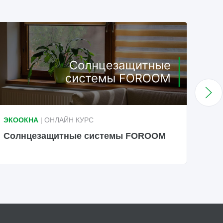
ЭКООКНА
| ОНЛАЙН КУРС
ЭКО
Солнцезащитные системы FOROOM
Под