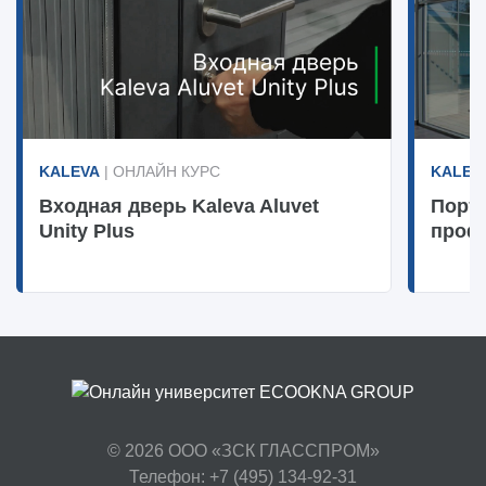
KALEVA
| ОНЛАЙН КУРС
KALEV
Входная дверь Kaleva Aluvet
Порт
Unity Plus
проф
© 2026
ООО «ЗСК ГЛАССПРОМ»
Телефон: +7 (495) 134-92-31