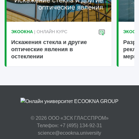
ЭКООКНА
| ОНЛАЙН КУРС
ЭКООК
Искажения стекла и другие
Разру
оптические явления в
рекл
остеклении
меры
© 2026
ООО «ЗСК ГЛАССПРОМ»
Телефон: +7 (495) 134-92-31
science@ecookna.university