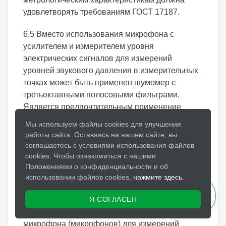
удовлетворять требованиям ГОСТ 17187.
6.5 Вместо использования микрофона с
усилителем и измерителем уровня
электрических сигналов для измерений
уровней звукового давления в измерительных
точках может быть применен шумомер с
третьоктавными полосовыми фильтрами.
Является предпочтительным применение
интегрирующих-усредняющих шумомеров 1-го
Мы используем файлы cookies для улучшения
или 2-го класса по ГОСТ 17187.
работы сайта. Оставаясь на нашем сайте, вы
соглашаетесь с условиями использования файлов
Примечание - Контролирующие организации
cookies. Чтобы ознакомиться с нашими
(например, органы госнадзора) имеют право
Положениями о конфиденциальности и об
потребовать применения шумомера
использовании файлов cookies,
нажмите здесь
.
(измерительной системы) только 1-го класса.
Я СОГЛАСЕН
6.6 Вместо стационарно устанавливаемого
микрофона (микрофонов) для измерений