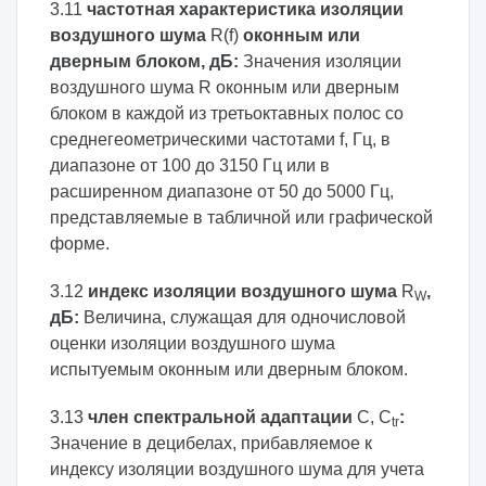
3.11
частотная характеристика изоляции
воздушного шума
R(f)
оконным или
дверным блоком, дБ:
Значения изоляции
воздушного шума R оконным или дверным
блоком в каждой из третьоктавных полос со
среднегеометрическими частотами f, Гц, в
диапазоне от 100 до 3150 Гц или в
расширенном диапазоне от 50 до 5000 Гц,
представляемые в табличной или графической
форме.
3.12
индекс изоляции воздушного шума
R
,
W
дБ:
Величина, служащая для одночисловой
оценки изоляции воздушного шума
испытуемым оконным или дверным блоком.
3.13
член спектральной адаптации
C, C
:
tr
Значение в децибелах, прибавляемое к
индексу изоляции воздушного шума для учета