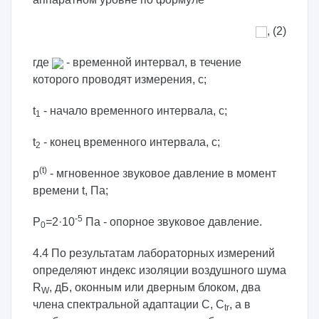
, (2)
где
- временной интервал, в течение
которого проводят измерения, с;
t
- начало временного интервала, с;
1
t
- конец временного интервала, с;
2
(t)
p
- мгновенное звуковое давление в момент
времени t, Па;
-5
P
=2·10
Па - опорное звуковое давление.
0
4.4 По результатам лабораторных измерений
определяют индекс изоляции воздушного шума
R
, дБ, оконным или дверным блоком, два
W
члена спектральной адаптации C, C
, а в
tr