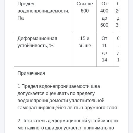
Предел
Свыше
От
От
водонепроницаемости,
600
400
200
Па
до
до
600
399
Деформационная
15 и
От
От
устойчивость, %
выше
11
8
до
до
14
10
Примечания
1 Предел водонепроницаемости шва
допускается оценивать по пределу
водонепроницаемости уплотнительной
саморасширяющейся ленты наружного слоя.
2 Показатель деформационной устойчивости
монтажного шва допускается принимать по