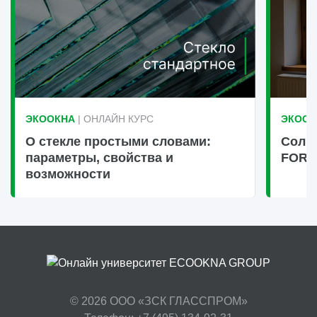
ЭКООКНА
| ОНЛАЙН КУРС
ЭКООК
О стекле простыми словами:
Солн
параметры, свойства и
FOR
возможности
© 2026
ООО «ЗСК ГЛАССПРОМ»