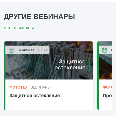
ДРУГИЕ ВЕБИНАРЫ
ВСЕ ВЕБИНАРЫ
14 августа
| 10:00
14 
ФОТОТЕХ
| ВЕБИНАРЫ
ФОТОТ
Защитное остекление
Прот