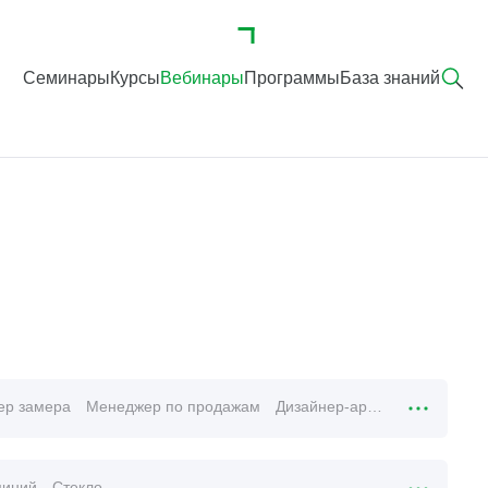
Семинары
Курсы
Вебинары
Программы
База знаний
ер замера
Менеджер по продажам
Дизайнер-архитектор
иний
Стекло