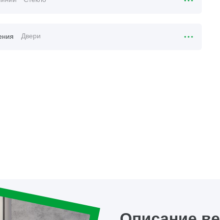
Двери
ения
Описание в