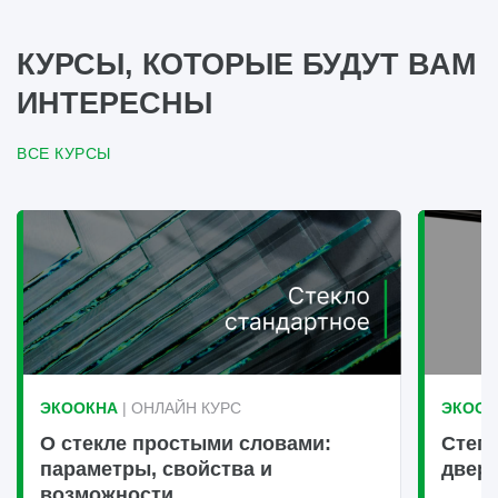
КУРСЫ, КОТОРЫЕ БУДУТ ВАМ
ИНТЕРЕСНЫ
ВСЕ КУРСЫ
ЭКООКНА
| ОНЛАЙН КУРС
ЭКООК
О стекле простыми словами:
Степ
параметры, свойства и
двер
возможности