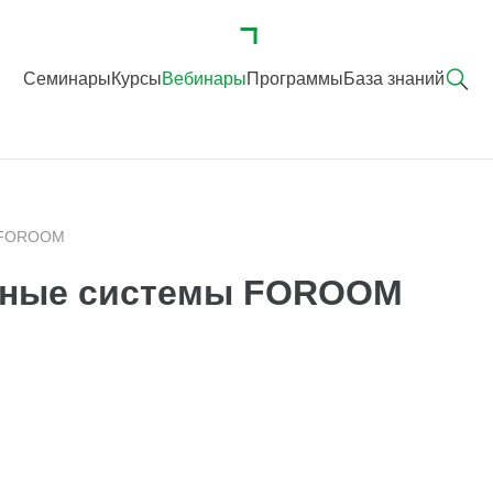
Семинары
Курсы
Вебинары
Программы
База знаний
ы FOROOM
ные системы FOROOM