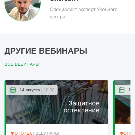
Специалист-эксперт Учебного
центра
ДРУГИЕ ВЕБИНАРЫ
ВСЕ ВЕБИНАРЫ
14 августа
| 10:00
14 
ФОТОТЕХ
| ВЕБИНАРЫ
ФОТОТ