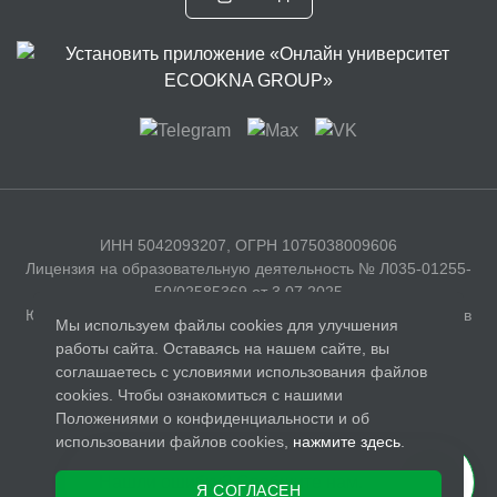
ИНН 5042093207, ОГРН 1075038009606
Лицензия на образовательную деятельность № Л035-01255-
50/02585369 от 3.07.2025
Юридический адрес: 141326, Московская область, г. Сергиев
Мы используем файлы cookies для улучшения
Посад, с. Бужаниново, Полевая улица, д. 35
работы сайта. Оставаясь на нашем сайте, вы
соглашаетесь с условиями использования файлов
Документы
cookies. Чтобы ознакомиться с нашими
Лицензия
Положениями о конфиденциальности и об
использовании файлов cookies,
нажмите здесь
.
Политика обработки персональных данных
Нашли ошибку? Сообщите нам.
Условия использования
Я СОГЛАСЕН