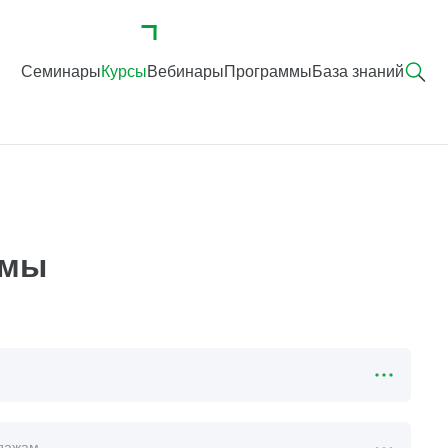
Семинары
Курсы
Вебинары
Программы
База знаний
емы
дажам