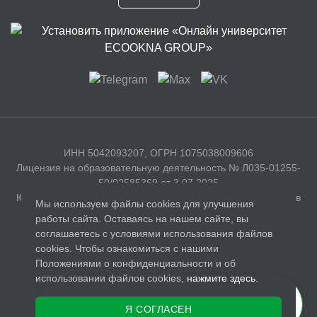
ИНН 5042093207, ОГРН 1075038009606
Лицензия на образовательную деятельность № Л035-01255-
50/02585369 от 3.07.2025
Юридический адрес: 141326, Московская область, г. Сергиев
Мы используем файлы cookies для улучшения
Посад, с. Бужаниново, Полевая улица, д. 35
работы сайта. Оставаясь на нашем сайте, вы
соглашаетесь с условиями использования файлов
Документы
cookies. Чтобы ознакомиться с нашими
Лицензия
Положениями о конфиденциальности и об
использовании файлов cookies,
нажмите здесь
.
Политика обработки персональных данных
Нашли ошибку? Сообщите нам.
Условия использования
Я СОГЛАСЕН