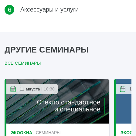
Аксессуары и услуги
ДРУГИЕ СЕМИНАРЫ
ВСЕ СЕМИНАРЫ
11 августа
| 10:30
12 
ЭКООКНА
| СЕМИНАРЫ
ЭКООК