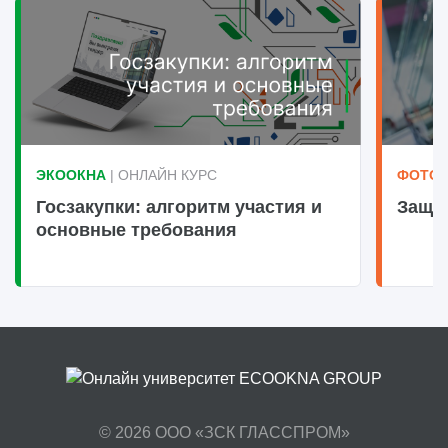
ЭКООКНА
| ОНЛАЙН КУРС
ФОТОТ
Госзакупки: алгоритм участия и
Защи
основные требования
© 2026
ООО «ЗСК ГЛАССПРОМ»