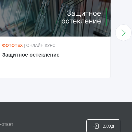
ФОТОТЕХ
| ОНЛАЙН КУРС
ФОТ
Защитное остекление
Сте
-ответ
ВХОД