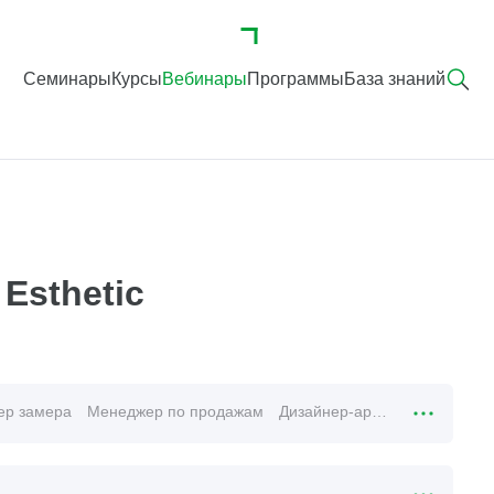
Семинары
Курсы
Вебинары
Программы
База знаний
Esthetic
ер замера
Менеджер по продажам
Дизайнер-архитектор