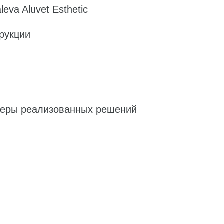
va Aluvet Esthetic
трукции
меры реализованных решений