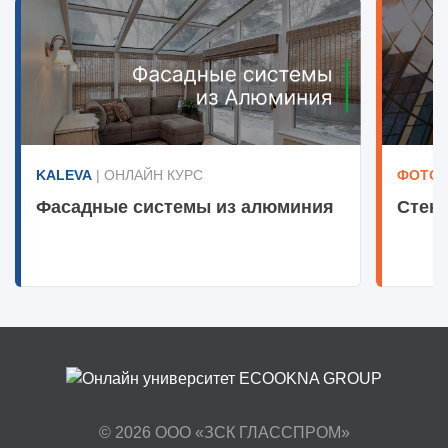
KALEVA
| ОНЛАЙН КУРС
ФОТОТ
Фасадные системы из алюминия
Стекл
© 2026
ООО «ЗСК ГЛАССПРОМ»