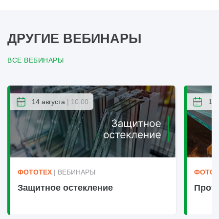
ДРУГИЕ ВЕБИНАРЫ
ВСЕ ВЕБИНАРЫ
14 августа
| 10:00
14 
ФОТОТЕХ
| ВЕБИНАРЫ
ФОТОТ
Защитное остекление
Прот