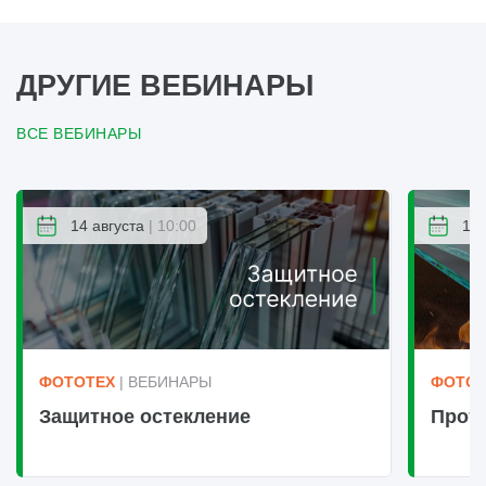
ДРУГИЕ ВЕБИНАРЫ
ВСЕ ВЕБИНАРЫ
14 августа
| 10:00
14 
ФОТОТЕХ
| ВЕБИНАРЫ
ФОТОТ
Защитное остекление
Прот