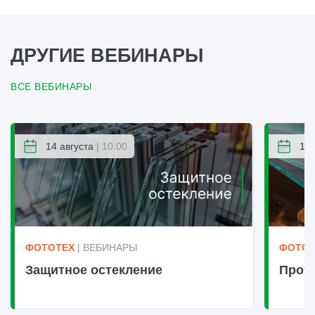
ДРУГИЕ ВЕБИНАРЫ
ВСЕ ВЕБИНАРЫ
14 августа
| 10:00
14 
ФОТОТЕХ
| ВЕБИНАРЫ
ФОТОТ
Защитное остекление
Прот