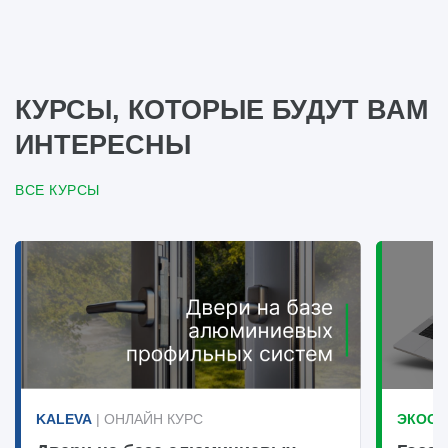
КУРСЫ, КОТОРЫЕ БУДУТ ВАМ
ИНТЕРЕСНЫ
ВСЕ КУРСЫ
KALEVA
| ОНЛАЙН КУРС
ЭКООК