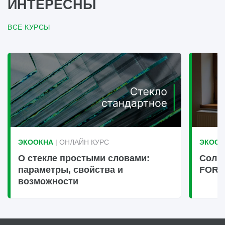
ИНТЕРЕСНЫ
ВСЕ КУРСЫ
ЭКООКНА
| ОНЛАЙН КУРС
ЭКООК
О стекле простыми словами:
Солн
параметры, свойства и
FOR
возможности