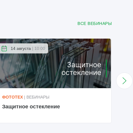
ВСЕ ВЕБИНАРЫ
14 августа
| 10:00
ФОТОТЕХ
| ВЕБИНАРЫ
ФОТ
Защитное остекление
Про