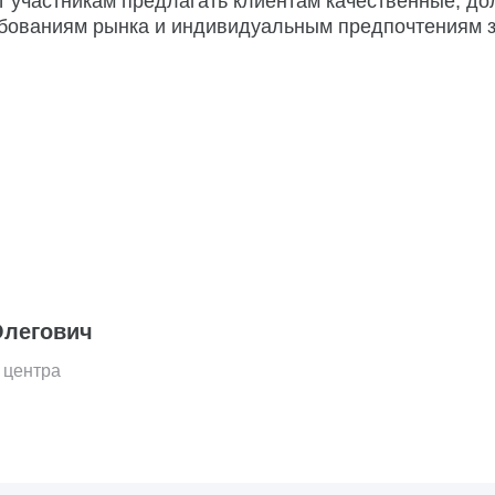
т участникам предлагать клиентам качественные, д
ованиям рынка и индивидуальным предпочтениям з
Олегович
 центра