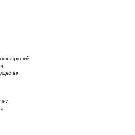
 конструкций
ия
мущества
ание
мы