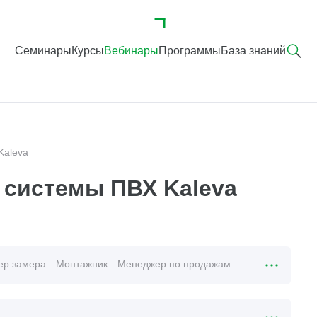
Семинары
Курсы
Вебинары
Программы
База знаний
Kaleva
системы ПВХ Kaleva
ер замера
Монтажник
Менеджер по продажам
Специалист тех