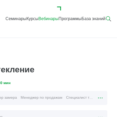
Семинары
Курсы
Вебинары
Программы
База знаний
екление
30 мин
ер замера
Менеджер по продажам
Специалист тех.поддержки
ло