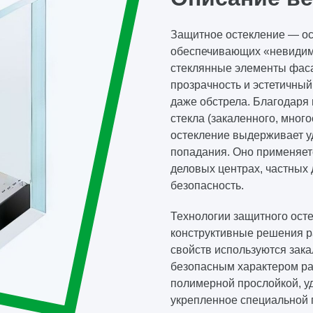
Защитное остекление — ос
обеспечивающих «невидиму
стеклянные элементы фаса
прозрачность и эстетичный
даже обстрела. Благодаря
стекла (закаленного, много
остекление выдерживает у
попадания. Оно применяетс
деловых центрах, частных
безопасность.
Технологии защитного ост
конструктивные решения р
свойств используются зак
безопасным характером раз
полимерной прослойкой, уд
укрепленное специальной 