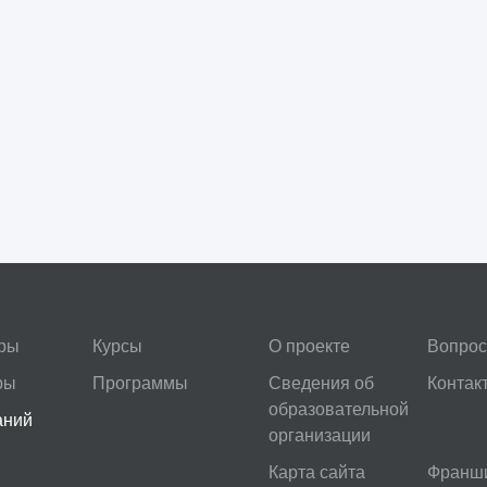
ры
Курсы
О проекте
Вопрос
ры
Программы
Сведения об
Контак
образовательной
аний
организации
Карта сайта
Франш