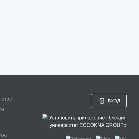
-ответ
ВХОД
ты
иза