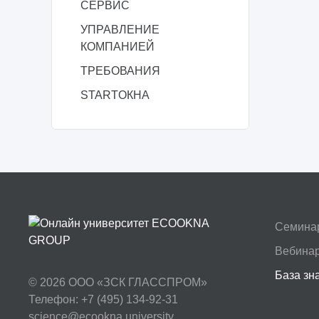
СЕРВИС
УПРАВЛЕНИЕ
КОМПАНИЕЙ
ТРЕБОВАНИЯ
STARTОКНА
Семина
Вебина
База зн
© 2026
ООО «ЗСК ГЛАССПРОМ»
Телефон: +7 (495) 134-92-31
science@ecookna.university