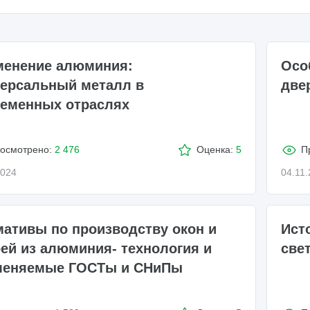
менение алюминия:
Осо
ерсальный металл в
две
еменных отраслях
осмотрено:
2 476
Оценка:
5
П
2024
04.11
ативы по производству окон и
Ист
ей из алюминия- технология и
све
меняемые ГОСТы и СНиПы