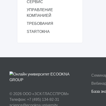
СЕРВИС
УПРАВЛЕНИЕ
КОМПАНИЕЙ
ТРЕБОВАНИЯ
STARTОКНА
Семина
Вебина
База зн
© 2026
ООО «ЗСК ГЛАССПРОМ»
Телефон: +7 (495) 134-92-31
science@ecookna.university