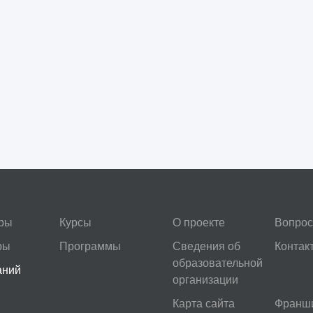
ры
Курсы
О проекте
Вопрос
ры
Программы
Сведения об
Контак
образовательной
аний
организации
Карта сайта
Франш