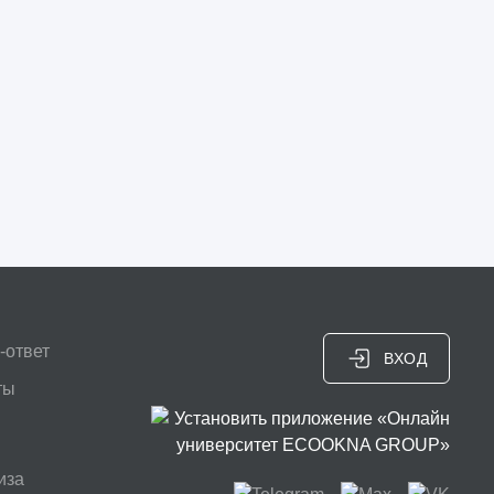
-ответ
ВХОД
ты
иза