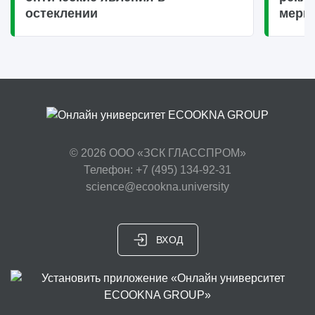
остеклении
меры
© 2026
ООО «ЗСК ГЛАССПРОМ»
Телефон: +7 (495) 134-92-31
science@ecookna.university
ВХОД