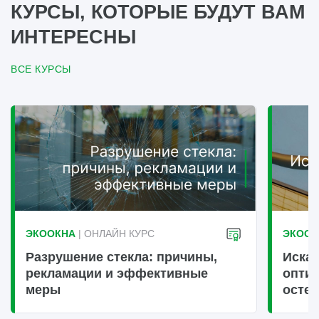
КУРСЫ, КОТОРЫЕ БУДУТ ВАМ
ИНТЕРЕСНЫ
ВСЕ КУРСЫ
ЭКООКНА
| ОНЛАЙН КУРС
ЭКООК
Разрушение стекла: причины,
Искаж
рекламации и эффективные
оптич
меры
осте