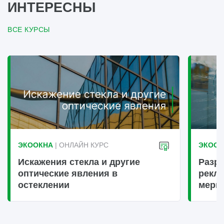
ИНТЕРЕСНЫ
ВСЕ КУРСЫ
ЭКООКНА
| ОНЛАЙН КУРС
ЭКООК
Искажения стекла и другие
Разру
оптические явления в
рекл
остеклении
меры